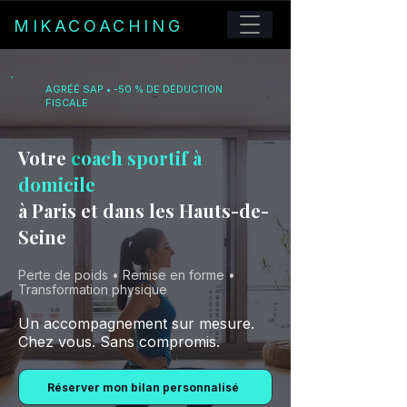
MIKACOACHING
AGRÉÉ SAP • -50 % DE DÉDUCTION
FISCALE
Votre
c
oach sportif à
domicile
à Paris
et dans les Hauts-de-
Seine
Perte de poids • Remise en forme •
Transformation physique
Un accompagnement sur mesure.
Chez vous. Sans compromis.
Réserver mon bilan personnalisé