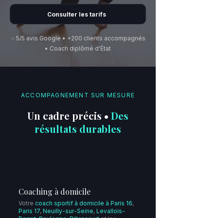
Consulter les tarifs
⭐️
5/5 avis Google • +200 clients accompagnés
• Coach diplômé d'État
ACCOMPAGNEMENT SUR MESURE
Un cadre précis •
Des
résultats durables
Coaching à domicile
Votre
coach sportif à domicile à Paris 16
,
Paris 17
,
Neuilly-sur-Seine
,
Levallois-