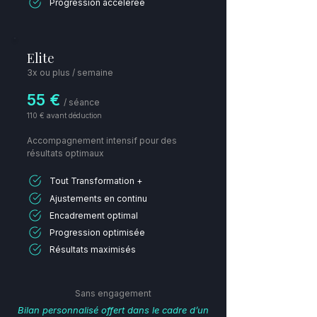
Progression accélérée
Elite
3x ou plus / semaine
55 €
/ séance​
110 € avant déduction
Accompagnement intensif pour des
résultats optimaux
Tout Transformation +
Ajustements en continu
Encadrement optimal
Progression optimisée
Résultats maximisés
​Sans engagement
Bilan personnalisé offert dans le cadre d’un