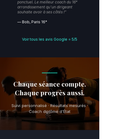
ponctuel. Le meilleur coach du 16ᵉ
arrondissement qu'un dirigeant
souhaite avoir à ses côtés !”
— Bob, Paris 16ᵉ
Voir tous les avis Google ⭐️ 5/5
Chaque séance compte.
Chaque progrès aussi.
Suivi personnalisé · Résultats mesurés ·
Coach diplômé d'État