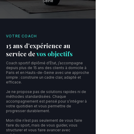
Seine
VOTRE COACH
15 ans d’expérience au
service de
vos objectifs
Coach sportif diplômé d’État, j’accompagne
depuis plus de 15 ans des clients à domicile à
Paris et en Hauts-de-Seine avec une approche
simple : construire un cadre clair, adapté et
efficace.
Je ne propose pas de solutions rapides ni de
méthodes standardisées. Chaque
accompagnement est pensé pour s’intégrer à
votre quotidien et vous permettre de
progresser durablement.
Mon rôle n’est pas seulement de vous faire
faire du sport, mais de vous guider, vous
structurer et vous faire avancer avec