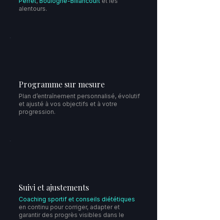
Perret
,
Boulogne-Billancourt
et les
alentours.
Programme sur mesure
Plan d’entraînement personnalisé, évolutif
et ajusté à vos objectifs et à votre
progression.
Suivi et ajustements
Coaching sportif et conseils diététiques
en continu pour corriger, adapter et
garantir des progrès visibles dans le