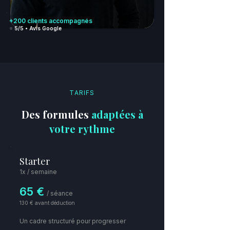
+200 clients accompagnés
⭐️
5/5 • Avis Google
TARIFS
Des formules
adaptées à
votre rythme
Starter
1x / semaine
65 €
/ séance​
130 € avant déduction
Un cadre structuré pour progresser