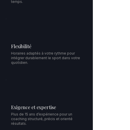
temps.
Flexibilité
Horaires adaptés à votre rythme pour
intégrer durablement le sport dans votre
quotidien.
Exigence et expertise
Plus de 15 ans d’expérience pour un
coaching structuré, précis et orienté
résultats.