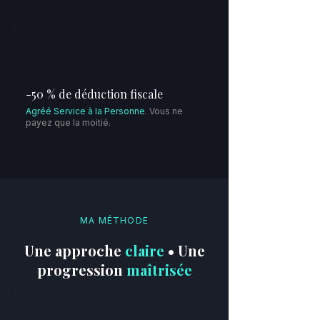
-50 % de déduction fiscale
Agréé Service à la Personne
. Vous ne
payez que la moitié.
MA MÉTHODE
Une approche
claire
•
Une
progression
maîtrisée