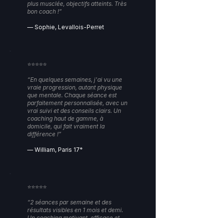
plus musclée, objectifs atteints. Très
bon coach !”
— Sophie, Levallois-Perret
⭐️⭐️⭐️⭐️⭐️
“En quelques semaines, j'ai vu une
vraie progression, autant physique
que mentale. Chaque séance est
parfaitement personnalisée, avec un
vrai suivi et des conseils clairs. Un
coaching haut de gamme, à
domicile, qui fait vraiment la
différence !”
— William, Paris 17ᵉ
⭐️⭐️⭐️⭐️⭐️
“2 séances par semaine et des
résultats visibles en 1 mois et demi.
Un coaching motivant, efficace et