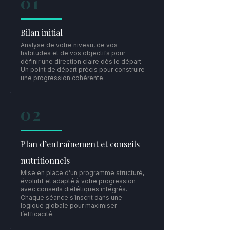
01
Bilan initial
Analyse de votre niveau, de vos
habitudes et de vos objectifs pour
définir une direction claire dès le départ.
Un point de départ précis pour construire
une progression cohérente.
02
Plan d’entraînement et conseils
nutritionnels
Mise en place d’un programme structuré,
évolutif et adapté à votre progression
avec conseils diététiques intégrés.
Chaque séance s’inscrit dans une
logique globale pour maximiser
l’efficacité.