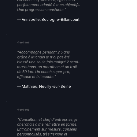
parfaitement adapté à mes objectifs.
Une progression constante.”
— Annabelle, Boulogne-Billancourt
⭐️⭐️⭐️⭐️⭐️
“Accompagné pendant 2,5 ans,
grâce à Michaël je n'ai pas été
blessé une seule fois malgré 2 semi-
marathons, un marathon et un trail
de 60 km. Un coach super pro,
efficace et à l'écoute.”
— Matthieu, Neuilly-sur-Seine
⭐️⭐️⭐️⭐️⭐️
“Consultant et chef d'entreprise, je
cherchais à me remettre en forme.
Entraînement sur mesure, conseils
personnalisés, très flexible et