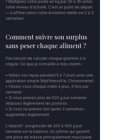
? Multipliez votre poids en kg par 30 à 35 selon 
votre niveau d'activité. C'est un point de départ 
— à affiner selon votre évolution réelle sur 2 à 3 
semaines.
Comment suivre son surplus 
sans peser chaque aliment ?
Pas besoin de calculer chaque gramme à la 
virgule. Ce que je conseille à mes clients :
• Notez vos repas pendant 5 à 7 jours avec une 
application simple (MyFitnessPal, Chronometer)
• Pesez-vous chaque matin à jeun, 3 fois par 
semaine
• Si vous prenez plus de 500 g par semaine : 
réduisez légèrement les portions
• Si vous ne prenez rien après 3 semaines : 
augmentez légèrement
L'objectif : progresser de 200 à 400 g par 
semaine sur la balance. Un rythme qui garantit 
une prise de masse principalement musculaire.