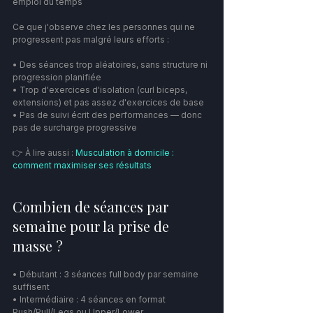
emploi du temps
Ce que j'observe chez les personnes qui ne 
progressent pas malgré leurs efforts :
• Des séances trop aléatoires, sans structure ni 
progression planifiée
• Trop d'exercices d'isolation (curl biceps, 
extensions) et pas assez d'exercices de base
• Pas de suivi écrit des performances — donc 
pas de surcharge progressive
👉 À lire aussi : 
Musculation à domicile : 
comment maximiser ses résultats
Combien de séances par 
semaine pour la prise de 
masse ?
• Débutant : 3 séances full body par semaine 
suffisent
• Intermédiaire : 4 séances en format 
Push/Pull/Legs ou Upper/Lower