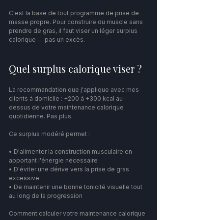
C'est la base de tout programme de prise de 
masse propre. Pour construire du muscle sans 
prendre de gras, il faut viser un léger surplus 
calorique — pas un excès.
Quel surplus calorique viser ?
La recommandation que j'applique avec mes 
clients à domicile : +200 à +300 kcal au-
dessus de votre maintenance calorique 
quotidienne. Pas plus.
Ce surplus modéré permet :
• D'alimenter la construction musculaire en 
apportant l'énergie nécessaire
• D'éviter une dérive vers la prise de gras 
excessive
• De maintenir une bonne tonicité visuelle tout 
au long de la progression
Comment calculer votre maintenance calorique 