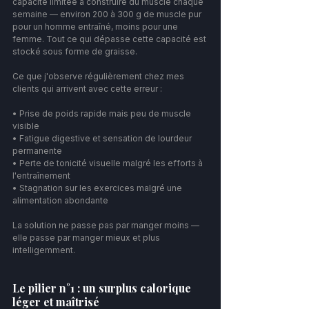
capacité limitée à construire du muscle chaque 
semaine — environ 200 à 300 g de muscle pur 
pour un homme entraîné, moins pour une 
femme. Tout ce qui dépasse cette capacité est 
stocké sous forme de graisse.
Ce que j'observe régulièrement chez mes 
clients qui arrivent avec cette erreur :
• Prise de poids rapide mais peu de muscle 
visible
• Fatigue digestive et sensation de lourdeur 
permanente
• Perte de tonicité visuelle malgré les efforts à 
l'entraînement
• Stagnation sur les exercices malgré une 
alimentation abondante
La solution ne passe pas par manger moins — 
elle passe par manger mieux et plus 
intelligemment.
Le pilier n°1 : un surplus calorique 
léger et maîtrisé