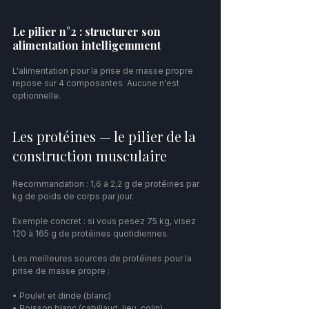
Le pilier n°2 : structurer son 
alimentation intelligemment
L'alimentation pour la prise de masse propre 
repose sur 4 composantes. Aucune n'est 
optionnelle.
Les protéines — le pilier de la 
construction musculaire
Recommandation : 1,6 à 2,2 g de protéines par 
kg de poids de corps par jour.
Exemple concret : si vous pesez 75 kg, visez 
120 à 165 g de protéines quotidiennes.
Les meilleures sources de protéines pour la 
prise de masse propre :
• Poulet et dinde (blanc)
• Poisson blanc (cabillaud, lieu, colin)