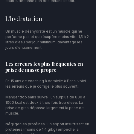
courte, déconnexion des écrans le soir.
L'hydratation
Un muscle déshydraté est un muscle qui ne 
performe pas et qui récupère moins vite. 1,5 à 2 
litres d'eau par jour minimum, davantage les 
jours d'entraînement.
Les erreurs les plus fréquentes en 
prise de masse propre
En 15 ans de coaching à domicile à Paris, voici 
les erreurs que je corrige le plus souvent :
Manger trop sans suivre : un surplus de 800 à 
1000 kcal est deux à trois fois trop élevé. La 
prise de gras dépasse largement la prise de 
muscle.
Négliger les protéines : un apport insuffisant en 
protéines (moins de 1,4 g/kg) empêche la 