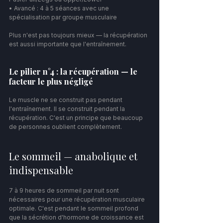
• Avancé : 4 à 5 séances avec une 
spécialisation par groupe musculaire
Plus n'est pas toujours mieux — la récupération 
est aussi importante que l'entraînement.
Le pilier n°4 : la récupération — le 
facteur le plus négligé
Le muscle ne se construit pas pendant 
l'entraînement. Il se construit pendant la 
récupération. C'est un principe que beaucoup 
de personnes oublient complètement.
Le sommeil — anabolique et 
indispensable
7 à 9 heures de sommeil par nuit sont 
nécessaires pour une récupération musculaire 
optimale. C'est pendant le sommeil profond 
que la sécrétion d'hormone de croissance est 