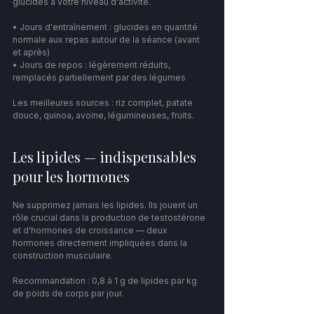
glucides à votre niveau d'activité.
• Jours d'entraînement : glucides en quantité 
normale aux repas autour de la séance (avant 
et après)
• Jours de repos : légèrement réduits, 
remplacés partiellement par des légumes
Les meilleures sources : riz complet, patate 
douce, quinoa, avoine, légumineuses, fruits.
Les lipides — indispensables 
pour les hormones
Ne supprimez jamais les lipides. Ils jouent un 
rôle crucial dans la production de testostérone 
et d'hormones de croissance — deux 
hormones directement impliquées dans la 
construction musculaire.
Recommandation : 0,8 à 1 g de lipides par kg 
de poids de corps par jour.