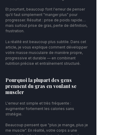
Et pourtant, beaucoup font l'erreur de penser 
qu'il faut simplement "manger plus" pour 
progresser. Résultat : prise de poids rapide… 
mais surtout prise de gras, perte de définition, 
frustration.
La réalité est beaucoup plus subtile. Dans cet 
article, je vous explique comment développer 
votre masse musculaire de manière propre, 
progressive et durable — en combinant 
nutrition précise et entraînement structuré.
Pourquoi la plupart des gens 
prennent du gras en voulant se 
muscler
L'erreur est simple et très fréquente : 
augmenter fortement les calories sans 
stratégie.
Beaucoup pensent que "plus je mange, plus je 
me muscle". En réalité, votre corps a une 