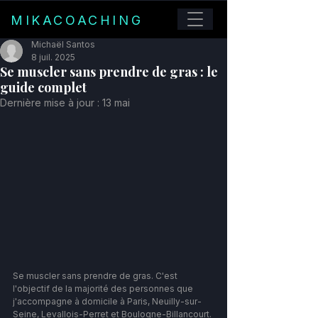
MIKACOACHING
Michaël Santos
8 juil. 2025
Se muscler sans prendre de gras : le
guide complet
Dernière mise à jour :
13 mai
Se muscler sans prendre de gras. C'est 
l'objectif de la majorité des personnes que 
j'accompagne à domicile à Paris, Neuilly-sur-
Seine, Levallois-Perret et Boulogne-Billancourt.