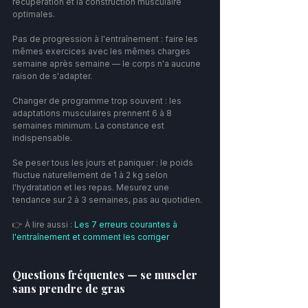
récupération et la construction musculaire 
optimales.
Pas de progression à l'entraînement : faire les 
mêmes exercices avec les mêmes charges 
semaine après semaine — le corps n'a aucune 
raison de s'adapter.
Changer de programme trop souvent : les 
adaptations musculaires prennent 6 à 8 
semaines minimum. La constance est 
indispensable.
Se peser tous les jours et paniquer : le poids 
fluctue naturellement de 1 à 2 kg selon 
l'hydratation et les repas. Mesurez une 
tendance sur 2 à 3 semaines, pas au quotidien.
👉 À lire aussi : 
Les 7 erreurs courantes à 
l'entraînement et comment les corriger
Questions fréquentes — se muscler 
sans prendre de gras