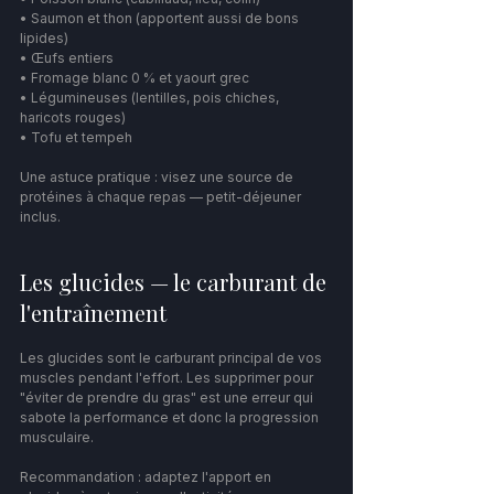
• Saumon et thon (apportent aussi de bons 
lipides)
• Œufs entiers
• Fromage blanc 0 % et yaourt grec
• Légumineuses (lentilles, pois chiches, 
haricots rouges)
• Tofu et tempeh
Une astuce pratique : visez une source de 
protéines à chaque repas — petit-déjeuner 
inclus.
Les glucides — le carburant de 
l'entraînement
Les glucides sont le carburant principal de vos 
muscles pendant l'effort. Les supprimer pour 
"éviter de prendre du gras" est une erreur qui 
sabote la performance et donc la progression 
musculaire.
Recommandation : adaptez l'apport en 