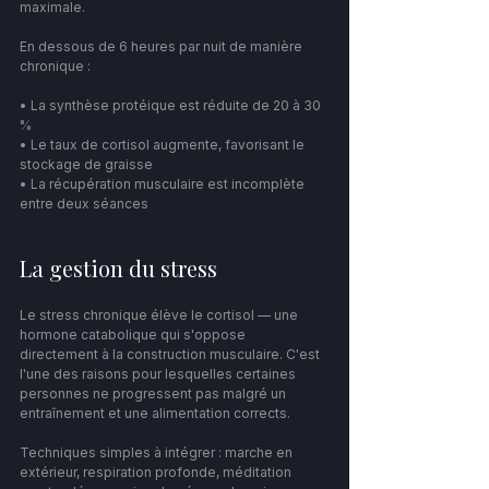
maximale.
En dessous de 6 heures par nuit de manière 
chronique :
• La synthèse protéique est réduite de 20 à 30 
%
• Le taux de cortisol augmente, favorisant le 
stockage de graisse
• La récupération musculaire est incomplète 
entre deux séances
La gestion du stress
Le stress chronique élève le cortisol — une 
hormone catabolique qui s'oppose 
directement à la construction musculaire. C'est 
l'une des raisons pour lesquelles certaines 
personnes ne progressent pas malgré un 
entraînement et une alimentation corrects.
Techniques simples à intégrer : marche en 
extérieur, respiration profonde, méditation 