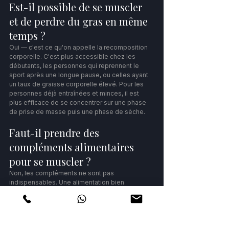
Est-il possible de se muscler 
et de perdre du gras en même 
temps ? 
Oui — c'est ce qu'on appelle la recomposition 
corporelle. C'est plus accessible chez les 
débutants, les personnes qui reprennent le 
sport après une longue pause, ou celles ayant 
un taux de graisse corporelle élevé. Pour les 
personnes déjà entraînées et minces, il est 
plus efficace de se concentrer sur une phase 
de prise de masse puis une phase de sèche.
Faut-il prendre des 
compléments alimentaires 
pour se muscler ?
Non, les compléments ne sont pas 
indispensables. Une alimentation bien 
structurée couvre la majorité des besoins. La 
whey protéine peut être utile pour compléter 
les apports en protéines si l'alimentation ne 
suffit pas — mais c'est un complément, pas un 
substitut à une bonne alimentation.