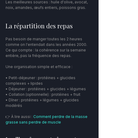
Les meilleures sources : huile d'olive, avocat, 
noix, amandes, œufs entiers, poissons gras.
La répartition des repas
Pas besoin de manger toutes les 2 heures 
comme on l'entendait dans les années 2000. 
Ce qui compte : la cohérence sur la semaine 
entière, pas la fréquence des repas.
Une organisation simple et efficace :
• Petit-déjeuner : protéines + glucides 
complexes + lipides
• Déjeuner : protéines + glucides + légumes
• Collation (optionnelle) : protéines + fruit
• Dîner : protéines + légumes + glucides 
modérés
👉 À lire aussi : 
Comment perdre de la masse 
grasse sans perdre de muscle