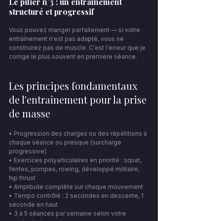
Le pilier n°3 : un entraînement 
structuré et progressif
Vous pouvez manger parfaitement — si votre 
entraînement n'est pas adapté, vous ne 
construirez pas de muscle. C'est l'erreur que je 
corrige le plus souvent en première séance.
Les principes fondamentaux 
de l'entraînement pour la prise 
de masse
• Progression des charges ou des répétitions à 
chaque séance ou presque (surcharge 
progressive)
• Exercices polyarticulaires en priorité : squat, 
fentes, pompes, rowing, développé militaire, 
hip thrust
• Amplitude complète sur chaque mouvement
• Tempo contrôlé : 2 secondes en descente, 1 
seconde en haut
• 3 à 5 séances par semaine selon votre 