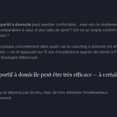
portif à domicile
 peut sembler confortable… mais est-ce réellemen
comparables à ceux d'une salle de sport ? Est-ce un simple confort 
sion ?
 explique concrètement dans quels cas le coaching à domicile est eff
tions — en m'appuyant sur 15 ans d'expérience auprès de clients à Par
t Boulogne-Billancourt.
portif à domicile peut être très efficace — à certai
ng ne dépend pas du lieu, mais de trois éléments fondamentaux :
drement