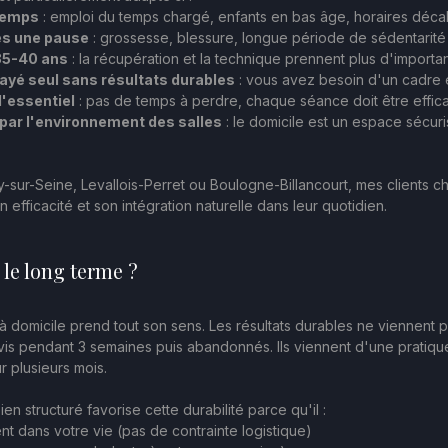
temps
 : emploi du temps chargé, enfants en bas âge, horaires déca
ès une pause
 : grossesse, blessure, longue période de sédentarité
35-40 ans
 : la récupération et la technique prennent plus d'import
ayé seul sans résultats durables
 : vous avez besoin d'un cadre
l'essentiel
 : pas de temps à perdre, chaque séance doit être effic
 par l'environnement des salles
 : le domicile est un espace sécuri
lly-sur-Seine, Levallois-Perret ou Boulogne-Billancourt, mes clients c
 efficacité et son intégration naturelle dans leur quotidien.
 le long terme ?
à domicile prend tout son sens. Les résultats durables ne viennent 
vis pendant 3 semaines puis abandonnés. Ils viennent d'une pratique
r plusieurs mois.
en structuré favorise cette durabilité parce qu'il :
nt dans votre vie (pas de contrainte logistique)