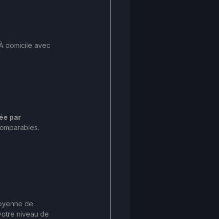
À domicile avec 
ée par 
ncomparables.
moyenne de 
otre niveau de 