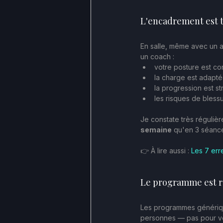
L'encadrement est 
En salle, même avec un 
un coach :
votre posture est co
la charge est adapté
la progression est s
les risques de blessu
Je constate très réguliè
semaine
 qu'en 3 séances
👉 À lire aussi : 
Les 7 err
Le programme est r
Les programmes génériqu
personnes — pas pour vo