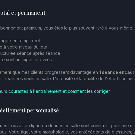
total et permanent
abonnement premium, vous êtes le plus souvent livré à vous-même. 
rrigée en temps réel
e à votre niveau du jour
tructurée séance après séance
re sont anticipés et évités
rement que mes clients progressent davantage en 
1 séance encadr
 réalisées seuls en salle. L'intensité et la qualité de l'effort sont i
eurs courantes à l'entraînement et comment les corriger
éellement personnalisé
es trouvés en ligne ou donnés en salle sont construits pour une 
us. Votre âge, votre morphologie, vos antécédents de blessures, v