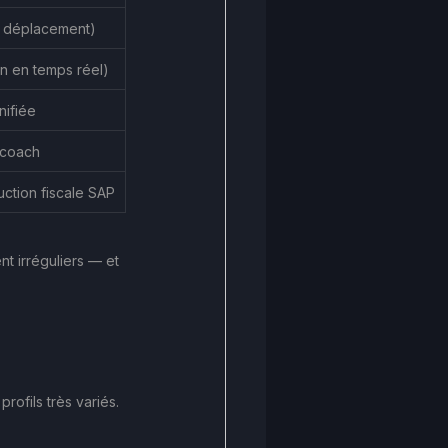
e déplacement)
on en temps réel)
nifiée
 coach
ction fiscale SAP
nt irréguliers — et 
ofils très variés. 