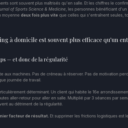
ents sont souvent plus maîtrisés qu'en salle. Et les chiffres le confir
urnal of Sports Science & Medicine
, les personnes bénéficiant d'u
en moyenne 
deux fois plus vite
 que celles qui s'entraînent seules, 
ing à domicile est souvent plus efficace qu'un en
s — et donc de la régularité
ente aux machines. Pas de créneau à réserver. Pas de motivation per
ue journée de travail.
articulièrement déterminant. Un client qui habite le 16e arrondissemen
tes aller-retour pour aller en salle. Multiplié par 3 séances par sem
nt au détriment de la régularité.
mier facteur de résultat.
 Et supprimer les frictions logistiques est 