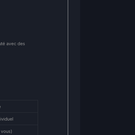
uté avec des 
e
ividuel
 vous)