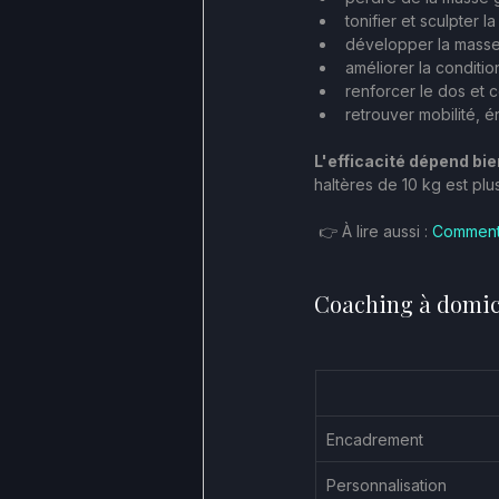
tonifier et sculpter la
développer la masse
améliorer la conditio
renforcer le dos et c
retrouver mobilité, én
L'efficacité dépend bi
haltères de 10 kg est plu
 👉 À lire aussi : 
Comment 
Coaching à domicil
Encadrement
Personnalisation