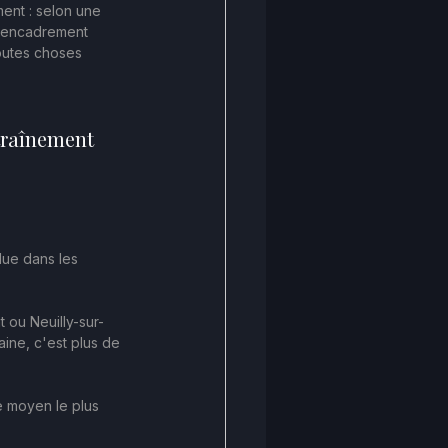
ment : selon une 
n encadrement 
toutes choses 
traînement 
due dans les 
t ou Neuilly-sur-
aine, c'est plus de 
le moyen le plus 