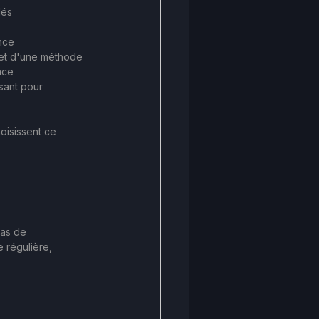
lés
ance
 et d'une méthode
ace
sant pour 
hoisissent ce 
pas de 
 régulière, 